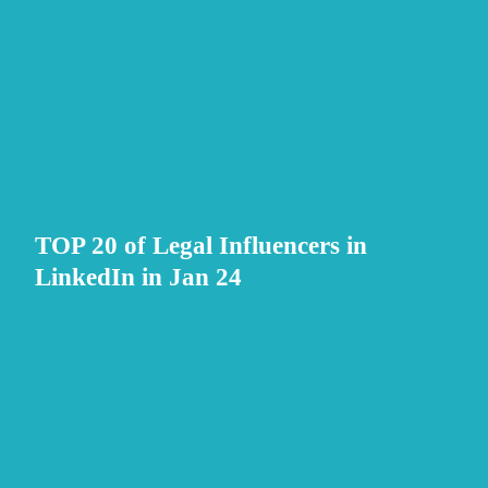
TOP
TOP 20 of Legal Influencers in
20
LinkedIn in Jan 24
of
Legal
Influencers
Legal
in
Design
LinkedIn
Challenge
in
/